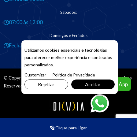
Sábados:
07:00 às 12:00
Domingos e Feriados
Fechado
Utilizamos cookies essenciais e tecnologias
para oferecer melhor experiência e conteúdos
personalizados.
Customizar
Política de Privacidade
© Copyright 2026. DIVIA
Marketing Digital
. Todos os Direitos
Agendar pelo WhatsApp
Rejeitar
Aceitar
Reservados
Clique para Ligar