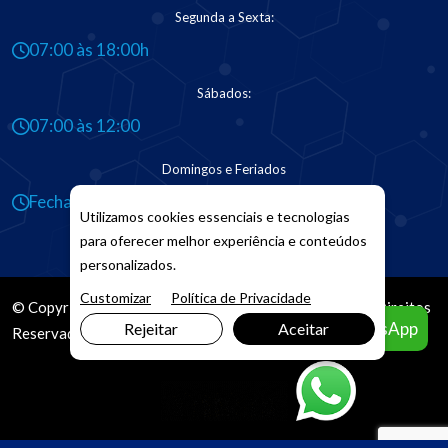
Segunda a Sexta:
07:00 às 18:00h
Sábados:
07:00 às 12:00
Domingos e Feriados
Fechado
Utilizamos cookies essenciais e tecnologias
para oferecer melhor experiência e conteúdos
personalizados.
Customizar
Política de Privacidade
© Copyright 2026. DIVIA
Marketing Digital
. Todos os Direitos
Agendar pelo WhatsApp
Rejeitar
Aceitar
Reservados