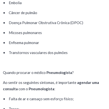
•
Embolia
•
Câncer de pulmão
•
Doença Pulmonar Obstrutiva Crônica (DPOC)
•
Micoses pulmonares
•
Enfisema pulmonar
•
Transtornos vasculares dos pulmões
Quando procurar o médico
Pneumologista
?
Ao sentir os seguintes sintomas, é importante
agendar uma
consulta
com o
Pneumologista
:
•
Falta de ar e cansaço sem esforço físico;
•
Tosse;